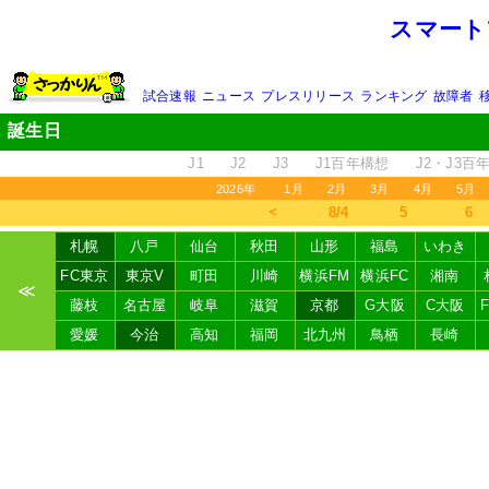
スマート
試合速報
ニュース
プレスリリース
ランキング
故障者
誕生日
J1
J2
J3
J1百年構想
J2・J3百
2026年
1月
2月
3月
4月
5月
＜
8/4
5
6
札幌
八戸
仙台
秋田
山形
福島
いわき
FC東京
東京V
町田
川崎
横浜FM
横浜FC
湘南
≪
藤枝
名古屋
岐阜
滋賀
京都
G大阪
C大阪
愛媛
今治
高知
福岡
北九州
鳥栖
長崎