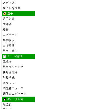
メディア
サイトを推薦
選手
選手名鑑
故障者
移籍
エピソード
契約状況
出場時間
得点・警告
チーム情報
競技場
得点ランキング
勝ち点推移
年齢構成
スタッフ
関係者ニュース
関係者エピソード
Jリーグ記録
順位表