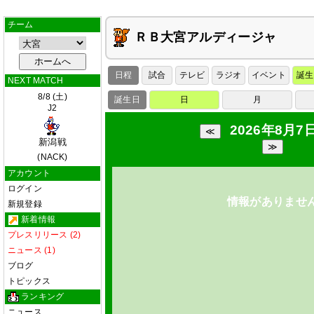
チーム
ＲＢ大宮アルディージャ
日程
試合
テレビ
ラジオ
イベント
誕生
NEXT MATCH
8/8 (土)
誕生日
日
月
J2
2026年8月7日
新潟戦
(NACK)
アカウント
ログイン
情報がありませ
新規登録
新着情報
プレスリリース (2)
ニュース (1)
ブログ
トピックス
ランキング
ニュース