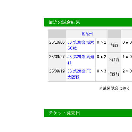
最近の試合結果
北九州
25/10/05
J3 第30節 栃木
0 ○ 1
0 ● 3
前戦
SC戦
25/09/27
J3 第29節 高知
0 ● 2
1 ● 0
2戦前
戦
25/09/19
J3 第28節 FC
0 ○ 3
2 ○ 0
3戦前
大阪戦
※練習試合は除く
チケット発売日