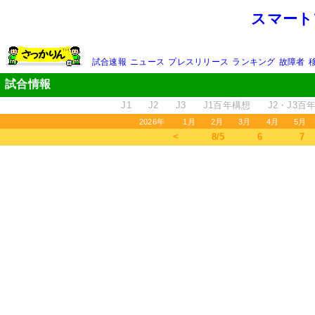
スマート
試合速報
ニュース
プレスリリース
ランキング
故障者
試合情報
J1
J2
J3
J1百年構想
J2・J3百
2026年
1月
2月
3月
4月
5月
＜
8/5
6
7