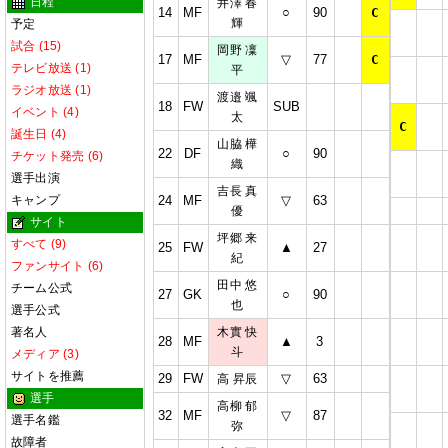
日程
井澤 春
14
MF
○
90
C
輝
予定
試合 (15)
岡野 凜
17
MF
▽
77
C
テレビ放送 (1)
平
ラジオ放送 (1)
渡邉 颯
18
FW
SUB
イベント (4)
太
C
誕生日 (4)
山脇 樺
22
DF
○
90
チケット発売 (6)
織
選手出演
吉長 真
キャンプ
24
MF
▽
63
優
サイト
坪郷 来
すべて (9)
25
FW
▲
27
紀
ファンサイト (6)
田中 悠
チーム公式
27
GK
○
90
也
選手公式
著名人
木實 快
28
MF
▲
3
斗
メディア (3)
サイトを推薦
29
FW
▽
63
高 昇辰
選手
高柳 郁
32
MF
▽
87
選手名鑑
弥
故障者