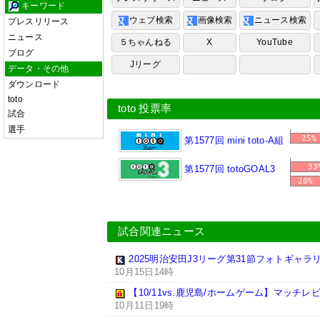
キーワード
ウェブ検索
画像検索
ニュース検索
プレスリリース
ニュース
５ちゃんねる
X
YouTube
ブログ
Jリーグ
データ・その他
ダウンロード
toto
toto 投票率
試合
選手
25%
第1577回 mini toto-A組
33
第1577回 totoGOAL3
20%
試合関連ニュース
2025明治安田J3リーグ第31節フォトギャラ
10月15日14時
【10/11vs.鹿児島/ホームゲーム】マッチレ
10月11日19時