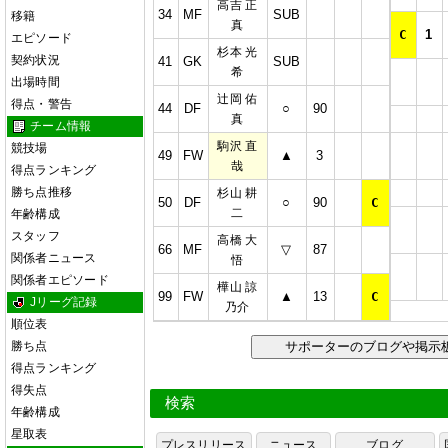
高吉 正
34
MF
SUB
移籍
真
C
1
エピソード
杉本 光
契約状況
41
GK
SUB
希
出場時間
辻岡 佑
得点・警告
44
DF
○
90
真
チーム情報
駒沢 直
競技場
49
FW
▲
3
哉
得点ランキング
勝ち点推移
杉山 耕
50
DF
○
90
C
二
年齢構成
スタッフ
高橋 大
66
MF
▽
87
関係者ニュース
悟
関係者エピソード
樺山 諒
99
FW
▲
13
C
Jリーグ記録
乃介
順位表
勝ち点
サポーターのブログや掲
得点ランキング
得失点
検索
年齢構成
星取表
プレスリリース
ニュース
ブログ