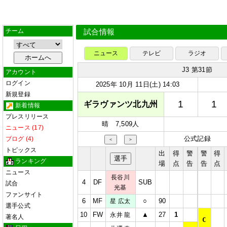
チーム
試合情報
ニュース
テレビ
ラジオ
J3 第31節
アカウント
ログイン
2025年 10月 11日(土) 14:03
新規登録
1
1
ギラヴァンツ北九州
新着情報
プレスリリース
晴 7,509人
ニュース (17)
公式記録
ブログ (4)
＜
＞
トピックス
出
得
警
警
得
選手
ランキング
場
点
告
告
点
ニュース
長谷川
4
DF
SUB
試合
光基
ファンサイト
6
MF
○
90
星 広太
選手公式
10
FW
▲
27
1
永井 龍
著名人
C