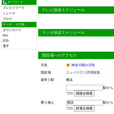
キーワード
プレスリリース
テレビ放送スケジュール
ニュース
ブログ
データ・その他
ダウンロード
ラジオ放送スケジュール
toto
試合
選手
競技場へのアクセス
天気
神奈川県の天気
競技場
ニッパツ三ツ沢球技場
最寄り駅
横浜
駅か
での
乗り換え
駅か
での