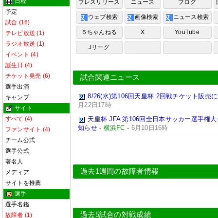
日程
プレスリリース
ニュース
ブログ
予定
ウェブ検索
画像検索
ニュース検索
試合 (16)
５ちゃんねる
X
YouTube
テレビ放送 (1)
ラジオ放送 (1)
Jリーグ
イベント (4)
誕生日 (4)
チケット発売 (6)
試合関連ニュース
選手出演
8/26(水)第106回天皇杯 2回戦チケット販
キャンプ
月22日17時
サイト
すべて (4)
天皇杯 JFA 第106回全日本サッカー選手権大
知らせ
-
横浜FC
-
6月10日16時
ファンサイト (4)
チーム公式
選手公式
著名人
過去1週間の故障者情報
メディア
サイトを推薦
選手
選手名鑑
過去5試合の対戦成績
故障者 (1)