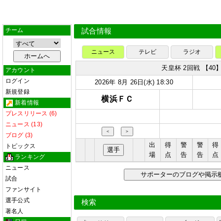
チーム
試合情報
ニュース
テレビ
ラジオ
天皇杯 2回戦 【40
アカウント
ログイン
2026年 8月 26日(水) 18:30
新規登録
横浜ＦＣ
新着情報
プレスリリース (6)
ニュース (13)
＜
＞
ブログ (3)
出
得
警
警
得
トピックス
選手
場
点
告
告
点
ランキング
ニュース
サポーターのブログや掲
試合
ファンサイト
選手公式
検索
著名人