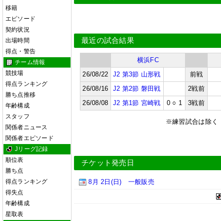
移籍
エピソード
契約状況
最近の試合結果
出場時間
得点・警告
横浜FC
チーム情報
競技場
26/08/22
J2 第3節 山形戦
●
前戦
得点ランキング
26/08/16
J2 第2節 磐田戦
●
2戦前
勝ち点推移
26/08/08
J2 第1節 宮崎戦
0 ○ 1
3戦前
年齢構成
スタッフ
※練習試合は除く
関係者ニュース
関係者エピソード
Jリーグ記録
順位表
チケット発売日
勝ち点
8月 2日(日)
一般販売
得点ランキング
得失点
年齢構成
星取表