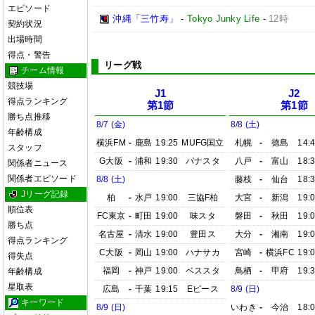
エピソード
沖縄「三竹寿」
-
Tokyo Junky Life
-
12時
契約状況
出場時間
得点・警告
リーグ戦
チーム情報
競技場
J1
J2
得点ランキング
第1節
第1節
勝ち点推移
8/7 (金)
8/8 (土)
年齢構成
横浜FM
-
鹿島
19:25
MUFG国立
札幌
-
徳島
14:
スタッフ
G大阪
-
浦和
19:30
パナスタ
八戸
-
富山
18:
関係者ニュース
関係者エピソード
8/8 (土)
藤枝
-
仙台
18:
Jリーグ記録
柏
-
水戸
19:00
三協F柏
大宮
-
新潟
19:
順位表
FC東京
-
町田
19:00
味スタ
磐田
-
秋田
19:
勝ち点
名古屋
-
清水
19:00
豊田ス
大分
-
湘南
19:
得点ランキング
C大阪
-
岡山
19:00
ハナサカ
宮崎
-
横浜FC
19:
得失点
福岡
-
神戸
19:00
ベススタ
鳥栖
-
甲府
19:
年齢構成
星取表
広島
-
千葉
19:15
Eピース
8/9 (日)
キーワード
8/9 (日)
いわき
-
今治
18: