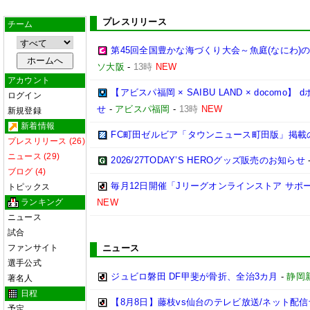
プレスリリース
チーム
第45回全国豊かな海づくり大会～魚庭(なにわ)
ソ大阪
-
13時
NEW
アカウント
【アビスパ福岡 × SAIBU LAND × doco
ログイン
せ
-
アビスパ福岡
-
13時
NEW
新規登録
新着情報
FC町田ゼルビア「タウンニュース町田版」掲載
プレスリリース (26)
ニュース (29)
2026/27TODAY’S HEROグッズ販売のお知らせ
ブログ (4)
毎月12日開催「Jリーグオンラインストア サポ
トピックス
ランキング
NEW
ニュース
試合
ファンサイト
ニュース
選手公式
ジュビロ磐田 DF甲斐が骨折、全治3カ月
-
静岡
著名人
日程
【8月8日】藤枝vs仙台のテレビ放送/ネット配信
予定