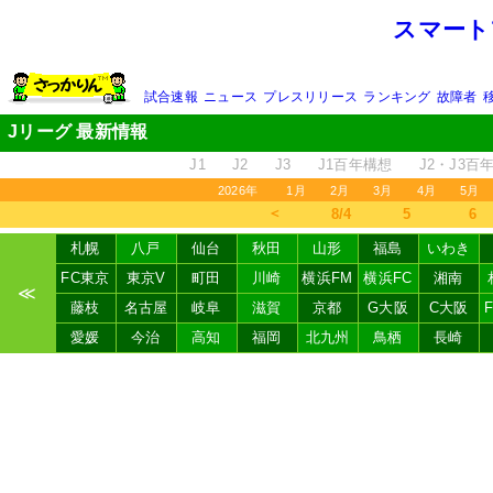
スマート
試合速報
ニュース
プレスリリース
ランキング
故障者
Jリーグ 最新情報
J1
J2
J3
J1百年構想
J2・J3百
2026年
1月
2月
3月
4月
5月
＜
8/4
5
6
札幌
八戸
仙台
秋田
山形
福島
いわき
FC東京
東京V
町田
川崎
横浜FM
横浜FC
湘南
≪
藤枝
名古屋
岐阜
滋賀
京都
G大阪
C大阪
愛媛
今治
高知
福岡
北九州
鳥栖
長崎