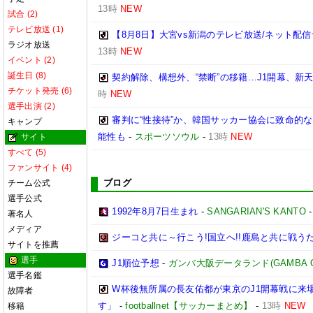
13時
NEW
試合 (2)
テレビ放送 (1)
【8月8日】大宮vs新潟のテレビ放送/ネット配信
ラジオ放送
13時
NEW
イベント (2)
誕生日 (8)
契約解除、構想外、“禁断”の移籍…J1開幕、新
チケット発売 (6)
時
NEW
選手出演 (2)
審判に“性接待”か、韓国サッカー協会に致命的
キャンプ
能性も
-
スポーツソウル
-
13時
NEW
サイト
すべて (5)
ファンサイト (4)
ブログ
チーム公式
選手公式
1992年8月7日生まれ
-
SANGARIAN'S KANTO
著名人
メディア
ジーコと共に～行こう!国立へ!!鹿島と共に戦うため
サイトを推薦
選手
J1順位予想
-
ガンバ大阪データランド(GAMBA OSAK
選手名鑑
W杯後無所属の長友佑都が東京のJ1開幕戦に来
故障者
す」
-
footballnet【サッカーまとめ】
-
13時
NEW
移籍