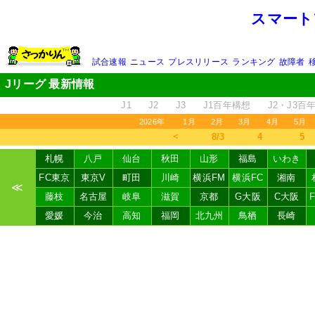
スマート
試合速報
ニュース
プレスリリース
ランキング
故障者
Jリーグ 最新情報
J1
J2
J3
J1百年構想
J2・J3百
2026年
1月
2月
3月
4月
5月
＜
8/3
4
5
札幌
八戸
仙台
秋田
山形
福島
いわき
FC東京
東京V
町田
川崎
横浜FM
横浜FC
湘南
≪
藤枝
名古屋
岐阜
滋賀
京都
G大阪
C大阪
愛媛
今治
高知
福岡
北九州
鳥栖
長崎