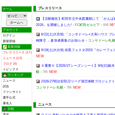
プレスリリース
チーム
【活動報告】町田市立中央図書館にて 「がんば
2026」を開催しました!
-
FC町田ゼルビア
-
8時
NE
アカウント
8/22(土)大宮戦:「コンサドーレ×大和ハウス 
ログイン
検隊!】」参加者募集のお知らせ
-
コンサドーレ札
新規登録
新着情報
9/19(土)大分戦:赤黒フェスタ2026『カレーフ
プレスリリース (17)
NEW
ニュース (13)
ブログ (4)
※重要※【2026/27シーズンシート】9/6(日)
トピックス
幌
-
7時
NEW
ランキング
ニュース
2026/27明治安田J2リーグ就労体験プロジェクト「p
試合
コンサドーレ札幌
-
7時
NEW
ファンサイト
選手公式
著名人
ニュース
日程
予定
ロドリ 急転バルセロナ移籍を了承も移籍金は91