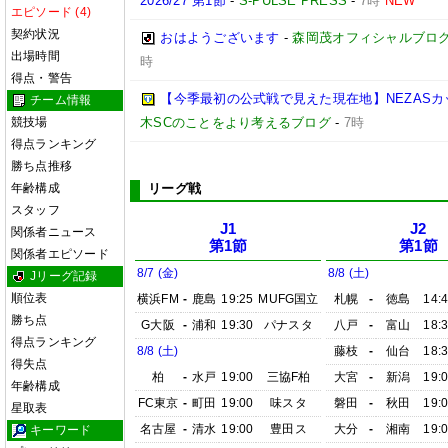
2026/27 第1節
-
S-PULSE PRESS
-
7時
NEW
エピソード (4)
契約状況
おはようございます
-
森岡茂オフィシャルブログ「優
出場時間
時
得点・警告
【今季最初の公式戦で見えた現在地】NEZASカップ 
チーム情報
競技場
木SCのことをより考えるブログ
-
7時
得点ランキング
勝ち点推移
年齢構成
リーグ戦
スタッフ
J1
J2
関係者ニュース
第1節
第1節
関係者エピソード
8/7 (金)
8/8 (土)
Jリーグ記録
順位表
横浜FM
-
鹿島
19:25
MUFG国立
札幌
-
徳島
14:
勝ち点
G大阪
-
浦和
19:30
パナスタ
八戸
-
富山
18:
得点ランキング
8/8 (土)
藤枝
-
仙台
18:
得失点
柏
-
水戸
19:00
三協F柏
大宮
-
新潟
19:
年齢構成
FC東京
-
町田
19:00
味スタ
磐田
-
秋田
19:
星取表
名古屋
-
清水
19:00
豊田ス
大分
-
湘南
19:
キーワード