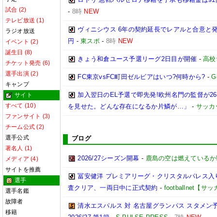
試合 (2)
-
8時
NEW
テレビ放送 (1)
ヴィニシウス 6年の契約延長でレアルと合意と
ラジオ放送
円
-
東スポ
-
8時
NEW
イベント (2)
誕生日 (8)
きょう和倉ユース予選リーグ2日目が開催
-
高校
チケット発売 (6)
選手出演 (2)
FC東京vsFC町田ゼルビアはいつ?何時から?
-
G
キャンプ
加入翌日のEL予選で即先発!欧州名門の監督が
サイト
すべて (10)
を見せた。どんな存在になるか片鱗が…」
-
サッカ
ファンサイト (3)
チーム公式 (2)
選手公式
ブログ
著名人 (1)
2026/27シーズン開幕
-
鹿島の空は燃えているか!
メディア (4)
サイトを推薦
冨安健洋 プレミアリーグ・クリスタルパレス入り
選手
査クリア、一両日中に正式契約
-
footballnet【
選手名鑑
故障者
清水エスパルス 対 名古屋グランパス スタメン予
移籍