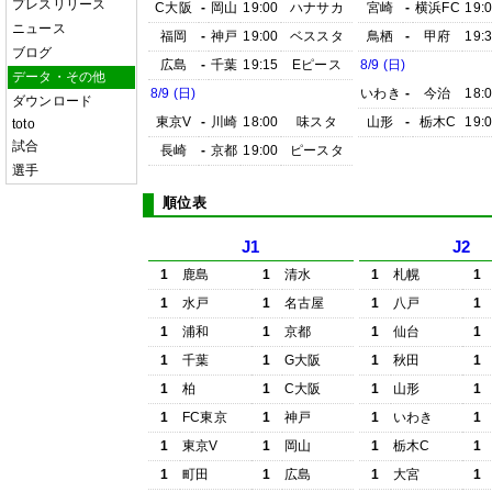
プレスリリース
C大阪
-
岡山
19:00
ハナサカ
宮崎
-
横浜FC
19:
ニュース
福岡
-
神戸
19:00
ベススタ
鳥栖
-
甲府
19:
ブログ
広島
-
千葉
19:15
Eピース
8/9 (日)
データ・その他
8/9 (日)
いわき
-
今治
18:
ダウンロード
東京V
-
川崎
18:00
味スタ
山形
-
栃木C
19:
toto
試合
長崎
-
京都
19:00
ピースタ
選手
順位表
J1
J2
1
鹿島
1
清水
1
札幌
1
1
水戸
1
名古屋
1
八戸
1
1
浦和
1
京都
1
仙台
1
1
千葉
1
G大阪
1
秋田
1
1
柏
1
C大阪
1
山形
1
1
FC東京
1
神戸
1
いわき
1
1
東京V
1
岡山
1
栃木C
1
1
町田
1
広島
1
大宮
1