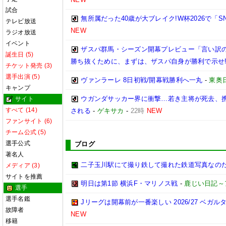
試合
無所属だった40歳が大ブレイク!W杯2026で「
テレビ放送
NEW
ラジオ放送
イベント
ザスパ群馬・シーズン開幕プレビュー「言い訳
誕生日 (5)
勝ち抜くために、まずは、ザスパ自身が勝利で示せ
チケット発売 (3)
選手出演 (5)
ヴァンラーレ 8日初戦/開幕戦勝利へ一丸
-
東奥
キャンプ
ウガンダサッカー界に衝撃…若き主将が死去、
サイト
すべて (14)
される
-
ゲキサカ
-
22時
NEW
ファンサイト (6)
チーム公式 (5)
選手公式
ブログ
著名人
二子玉川駅にて撮り鉄して撮れた鉄道写真なのだ!! (20
メディア (3)
サイトを推薦
明日は第1節 横浜F・マリノス戦
-
鹿じい日記～
選手
選手名鑑
Jリーグは開幕前が一番楽しい 2026/27 ベガル
故障者
NEW
移籍