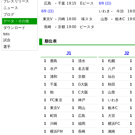
プレスリリース
広島
-
千葉
19:15
Eピース
8/9 (日)
ニュース
8/9 (日)
いわき
-
今治
18:
ブログ
東京V
-
川崎
18:00
味スタ
山形
-
栃木C
19:
データ・その他
長崎
-
京都
19:00
ピースタ
ダウンロード
toto
試合
順位表
選手
J1
J2
1
鹿島
1
清水
1
札幌
1
1
水戸
1
名古屋
1
八戸
1
1
浦和
1
京都
1
仙台
1
1
千葉
1
G大阪
1
秋田
1
1
柏
1
C大阪
1
山形
1
1
FC東京
1
神戸
1
いわき
1
1
東京V
1
岡山
1
栃木C
1
1
町田
1
広島
1
大宮
1
1
川崎
1
福岡
1
横浜FC
1
1
横浜FM
1
長崎
1
湘南
1