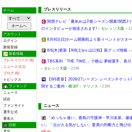
プレスリリース
チーム
関西テレビ「夏休みはJ!新シーズン開幕!関西J
のインタビューが放送されます!
-
セレッソ大阪
-
2
アカウント
8月9日(日)ホーム開幕戦より新イベントがスター
ログイン
新規登録
8/6(木)更新【8/8(土)vs.山口戦】新グッズ情報
-
新着情報
プレスリリース (6)
TBS系列「THE TIME,」で横山 夢樹選手、
ニュース (11)
-
セレッソ大阪
-
21時
ブログ (6)
【8/6更新】2026/27シーズン シーズンチケ
トピックス
ランキング
関するご案内
-
横浜F・マリノス
-
21時
ニュース
試合
ファンサイト
ニュース
選手公式
「めっちゃ速い」鹿島の守護神・早川友基、爆速
著名人
い」「点が入る気がしない」驚異の判断力と飛び出
日程
予定
NEW