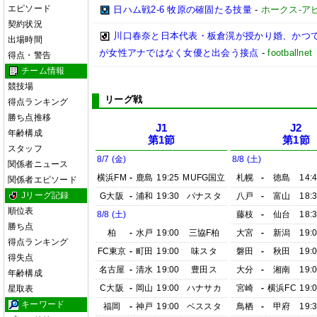
エピソード
日ハム戦2-6 牧原の確固たる技量
-
ホークス-アビ
契約状況
川口春奈と日本代表・板倉滉が授かり婚、かつ
出場時間
が女性アナではなく女優と出会う接点
-
footbal
得点・警告
チーム情報
競技場
リーグ戦
得点ランキング
勝ち点推移
J1
J2
年齢構成
第1節
第1節
スタッフ
8/7 (金)
8/8 (土)
関係者ニュース
横浜FM
-
鹿島
19:25
MUFG国立
札幌
-
徳島
14:
関係者エピソード
Jリーグ記録
G大阪
-
浦和
19:30
パナスタ
八戸
-
富山
18:
順位表
8/8 (土)
藤枝
-
仙台
18:
勝ち点
柏
-
水戸
19:00
三協F柏
大宮
-
新潟
19:
得点ランキング
FC東京
-
町田
19:00
味スタ
磐田
-
秋田
19:
得失点
名古屋
-
清水
19:00
豊田ス
大分
-
湘南
19:
年齢構成
C大阪
-
岡山
19:00
ハナサカ
宮崎
-
横浜FC
19:
星取表
キーワード
福岡
-
神戸
19:00
ベススタ
鳥栖
-
甲府
19: