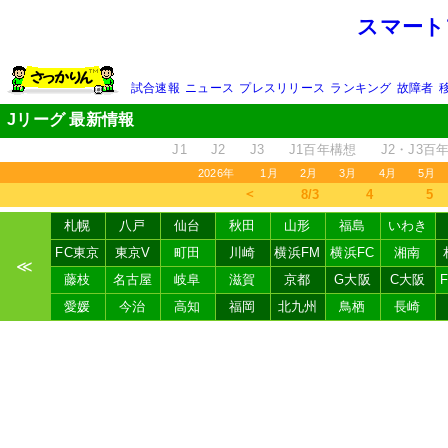
スマート
試合速報
ニュース
プレスリリース
ランキング
故障者
Jリーグ 最新情報
J1
J2
J3
J1百年構想
J2・J3百
2026年
1月
2月
3月
4月
5月
＜
8/3
4
5
札幌
八戸
仙台
秋田
山形
福島
いわき
FC東京
東京V
町田
川崎
横浜FM
横浜FC
湘南
≪
藤枝
名古屋
岐阜
滋賀
京都
G大阪
C大阪
愛媛
今治
高知
福岡
北九州
鳥栖
長崎