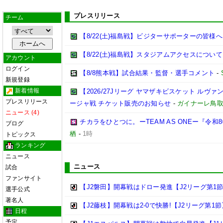
プレスリリース
チーム
【8/22(土)福島戦】ビジターサポーターの皆様へ
【8/22(土)福島戦】スタジアムアクセスについて
アカウント
ログイン
【8/8熊本戦】試合結果・監督・選手コメント
-
新規登録
新着情報
【2026/27Jリーグ ヤマザキビスケット ルヴァン
プレスリリース
ージャ戦 チケット販売のお知らせ
-
ガイナーレ鳥
ニュース (4)
チカラをひとつに。ーTEAM AS ONEー『令
ブログ
栖
-
1時
トピックス
ランキング
ニュース
ニュース
試合
ファンサイト
【J2磐田】開幕戦はドロー発進【J2リーグ第1
選手公式
著名人
【J2藤枝】開幕戦は2-0で快勝!【J2リーグ第1節
日程
予定