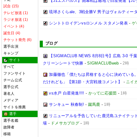
【J1エスパルス】開幕戦は敵地で白星発進【J1
試合 (15)
琉球さくらale、3戦全勝V 男子はヴォルティーダ
テレビ放送 (1)
ラジオ放送 (1)
シントトロイデンvsロンメル スタメン発表
-
ゲ
イベント (4)
誕生日 (4)
チケット発売 (6)
ブログ
選手出演
キャンプ
【SIGMACLUB NEWS 8月8日号】広島 3
サイト
クリーンシートで快勝
-
SIGMACLUBweb
-
2時
すべて
ファンサイト
加藤徹也「僕たちは昇格すると心に決めている
チーム公式
だけれども」【第1節・大宮戦後コメント】
-
ニイ
選手公式
vs水戸 白星発進!!!!
-
かってに応援団
-
1時
著名人
メディア
サンキュー 秋春制!
-
蹴馬鹿
-
1時
サイトを推薦
選手
リニューアルを予告していた鹿児島ユナイテッド
選手名鑑
場
-
ドメサカブログ
-
1時
故障者
移籍