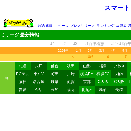
スマート
試合速報
ニュース
プレスリリース
ランキング
故障者
Jリーグ 最新情報
J1
J2
J3
J1百年構想
J2・J3百
2026年
1月
2月
3月
4月
5月
＜
8/5
6
7
札幌
八戸
仙台
秋田
山形
福島
いわき
FC東京
東京V
町田
川崎
横浜FM
横浜FC
湘南
≪
藤枝
名古屋
岐阜
滋賀
京都
G大阪
C大阪
愛媛
今治
高知
福岡
北九州
鳥栖
長崎