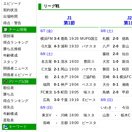
エピソード
リーグ戦
契約状況
出場時間
J1
J2
第1節
第1
得点・警告
チーム情報
8/7 (金)
8/8 (土)
競技場
横浜FM
3-4
鹿島
19:26
MUFG国立
札幌
2-0
徳島
得点ランキング
G大阪
4-3
浦和
19:33
パナスタ
八戸
2-0
富山
勝ち点推移
8/8 (土)
藤枝
2-0
仙台
年齢構成
名古屋
0-1
清水
19:03
豊田ス
大宮
1-0
新潟
スタッフ
関係者ニュース
C大阪
2-1
岡山
19:03
ハナサカ
磐田
1-1
秋田
関係者エピソード
柏
2-1
水戸
19:04
三協F柏
宮崎
0-1
横浜FC
Jリーグ記録
福岡
0-1
神戸
19:04
ベススタ
大分
0-1
湘南
順位表
FC東京
1-5
町田
19:05
味スタ
鳥栖
2-0
甲府
勝ち点
広島
3-0
千葉
19:19
Eピース
8/9 (日)
得点ランキング
得失点
8/9 (日)
いわき
-
今治
年齢構成
東京V
-
川崎
18:00
味スタ
山形
-
栃木C
星取表
長崎
-
京都
19:00
ピースタ
キーワード