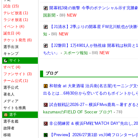
試合 (15)
開幕戦3発の衝撃 今季のポテンシャル示す完勝劇
テレビ放送 (1)
国新聞
-
8時
NEW
ラジオ放送 (1)
イベント (4)
【J1清水】2季ぶりの開幕星 FW北川航也が決勝
誕生日 (4)
知
-
8時
NEW
チケット発売 (6)
【J2磐田】1万4901人が熱視線 開幕戦は秋田
選手出演
ちたい」
-
スポーツ報知
-
8時
NEW
キャンプ
サイト
すべて (4)
ブログ
ファンサイト (3)
チーム公式 (1)
和朝食 at 大衆酒場 治兵衛(名古屋)モーニ
選手公式
出るとは…6時30分から空いてるのもポイントかし
著名人
メディア
試合観戦記2026-27～横浜FMvs鹿島～暑す
サイトを推薦
kazumaxのFIELD OF Soccer ブログ!
-
7時
選手
選手名鑑
非公開練習 & 横浜FM戦“MATCH DAY”先出し,2026
故障者
【Preview】2026/27第1節 vs川崎フロンターレ(
移籍