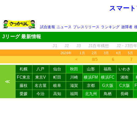
スマート
試合速報
ニュース
プレスリリース
ランキング
故障者
Jリーグ 最新情報
J1
J2
J3
J1百年構想
J2・J3百
2026年
1月
2月
3月
4月
5月
＜
8/5
6
7
札幌
八戸
仙台
秋田
山形
福島
いわき
FC東京
東京V
町田
川崎
横浜FM
横浜FC
湘南
≪
藤枝
名古屋
岐阜
滋賀
京都
G大阪
C大阪
愛媛
今治
高知
福岡
北九州
鳥栖
長崎