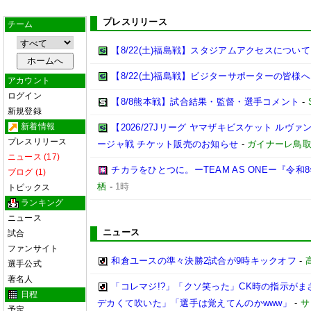
プレスリリース
チーム
【8/22(土)福島戦】スタジアムアクセスについて
【8/22(土)福島戦】ビジターサポーターの皆様へ
アカウント
ログイン
【8/8熊本戦】試合結果・監督・選手コメント
-
新規登録
新着情報
【2026/27Jリーグ ヤマザキビスケット ルヴァン
プレスリリース
ージャ戦 チケット販売のお知らせ
-
ガイナーレ鳥
ニュース (17)
チカラをひとつに。ーTEAM AS ONEー『令
ブログ (1)
栖
-
1時
トピックス
ランキング
ニュース
ニュース
試合
ファンサイト
和倉ユースの準々決勝2試合が9時キックオフ
-
選手公式
著名人
「コレマジ!?」「クソ笑った」CK時の指示がま
日程
デカくて吹いた」「選手は覚えてんのかwww」
-
サ
予定