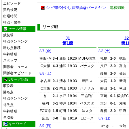
エピソード
シビ!辛!冷やし麻辣湯@バーミヤン
-
浦和御殿
-
契約状況
出場時間
得点・警告
リーグ戦
チーム情報
競技場
J1
J2
得点ランキング
第1節
第1
勝ち点推移
8/7 (金)
8/8 (土)
年齢構成
横浜FM
3-4
鹿島
19:26
MUFG国立
札幌
2-0
徳島
スタッフ
G大阪
4-3
浦和
19:33
パナスタ
八戸
2-0
富山
関係者ニュース
関係者エピソード
8/8 (土)
藤枝
2-0
仙台
Jリーグ記録
名古屋
0-1
清水
19:03
豊田ス
大宮
1-0
新潟
順位表
C大阪
2-1
岡山
19:03
ハナサカ
磐田
1-1
秋田
勝ち点
柏
2-1
水戸
19:04
三協F柏
宮崎
0-1
横浜FC
得点ランキング
福岡
0-1
神戸
19:04
ベススタ
大分
0-1
湘南
得失点
FC東京
1-5
町田
19:05
味スタ
鳥栖
2-0
甲府
年齢構成
星取表
広島
3-0
千葉
19:19
Eピース
8/9 (日)
キーワード
8/9 (日)
いわき
-
今治