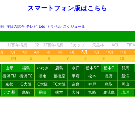
スマートフォン版はこちら
移籍
注目の試合
テレビ
toto
トラベル
スケジュール
J1百年構想
J2・J3百年構想
Jカップ
天皇杯
ACL
FI
8月
1月
2月
3月
4月
5月
6月
7月
9月
10月
11月
7
8/4
5
6
8
9
10
山形
福島
いわき
鹿島
水戸
栃木SC
栃木C
群馬
横浜FM
横浜FC
湘南
相模原
甲府
松本
長野
新潟
京都
G大阪
C大阪
FC大阪
奈良
神戸
鳥取
岡山
北九州
鳥栖
長崎
熊本
大分
宮崎
鹿児島
琉球