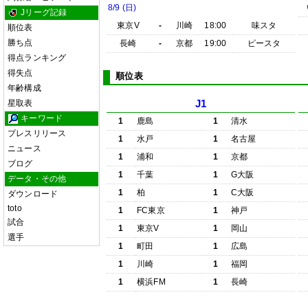
8/9 (日)
Jリーグ記録
東京V
-
川崎
18:00
味スタ
順位表
勝ち点
長崎
-
京都
19:00
ピースタ
得点ランキング
得失点
順位表
年齢構成
星取表
J1
キーワード
1
鹿島
1
清水
プレスリリース
1
水戸
1
名古屋
ニュース
1
浦和
1
京都
ブログ
1
千葉
1
G大阪
データ・その他
1
柏
1
C大阪
ダウンロード
toto
1
FC東京
1
神戸
試合
1
東京V
1
岡山
選手
1
町田
1
広島
1
川崎
1
福岡
1
横浜FM
1
長崎