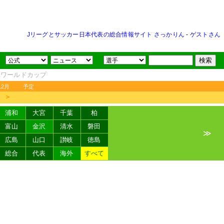
Jリーグとサッカー日本代表の総合情報サイト さっかりん
-
ゲストさん
FAワールドカップ
12月
予定
＞
浦和
大宮
千葉
柏
富山
金沢
清水
磐田
≫
広島
山口
讃岐
徳島
総合
代表
海外
すべて