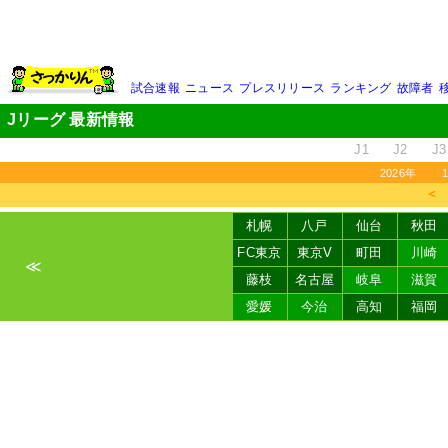
試合速報
ニュース
プレスリリース
ランキング
故障者
Jリーグ 最新情報
J1
J2
J3
2026年
＜
札幌
八戸
仙台
秋田
FC東京
東京V
町田
川崎
≪
藤枝
名古屋
岐阜
滋賀
愛媛
今治
高知
福岡