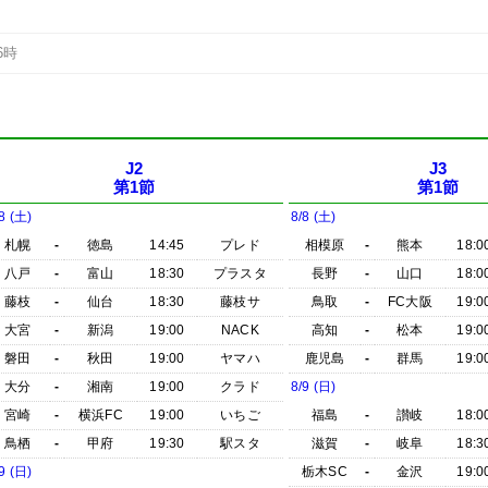
6時
J2
J3
第1節
第1節
8 (土)
8/8 (土)
札幌
-
徳島
14:45
プレド
相模原
-
熊本
18:0
八戸
-
富山
18:30
プラスタ
長野
-
山口
18:0
藤枝
-
仙台
18:30
藤枝サ
鳥取
-
FC大阪
19:0
大宮
-
新潟
19:00
NACK
高知
-
松本
19:0
磐田
-
秋田
19:00
ヤマハ
鹿児島
-
群馬
19:0
大分
-
湘南
19:00
クラド
8/9 (日)
宮崎
-
横浜FC
19:00
いちご
福島
-
讃岐
18:0
鳥栖
-
甲府
19:30
駅スタ
滋賀
-
岐阜
18:3
9 (日)
栃木SC
-
金沢
19:0