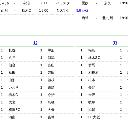
いわき
-
今治
18:00
ハワスタ
愛媛
-
奈良
19:0
山形
-
栃木C
19:00
NDスタ
9/9 (水)
琉球
-
北九州
19:0
J2
J3
1
札幌
1
甲府
1
福島
1
1
八戸
1
新潟
1
栃木SC
1
1
仙台
1
富山
1
群馬
1
1
秋田
1
磐田
1
相模原
1
1
山形
1
藤枝
1
松本
1
1
いわき
1
徳島
1
長野
1
1
栃木C
1
今治
1
金沢
1
1
大宮
1
鳥栖
1
岐阜
1
1
横浜FC
1
大分
1
滋賀
1
1
湘南
1
宮崎
1
FC大阪
1