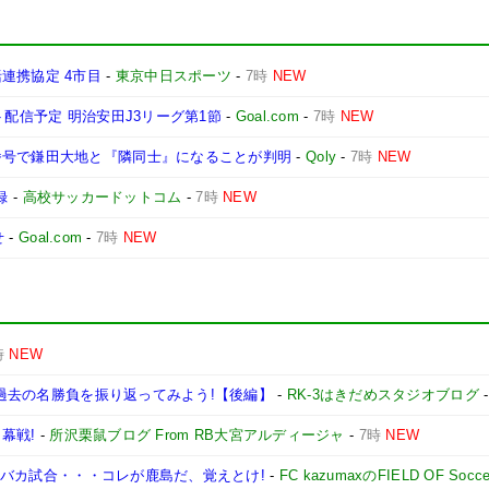
連携協定 4市目
-
東京中日スポーツ
-
7時
NEW
ト配信予定 明治安田J3リーグ第1節
-
Goal.com
-
7時
NEW
番号で鎌田大地と『隣同士』になることが判明
-
Qoly
-
7時
NEW
録
-
高校サッカードットコム
-
7時
NEW
せ
-
Goal.com
-
7時
NEW
時
NEW
ドの過去の名勝負を振り返ってみよう!【後編】
-
RK-3はきだめスタジオブログ
幕戦!
-
所沢栗鼠ブログ From RB大宮アルディージャ
-
7時
NEW
極のバカ試合・・・コレが鹿島だ、覚えとけ!
-
FC kazumaxのFIELD OF Socc