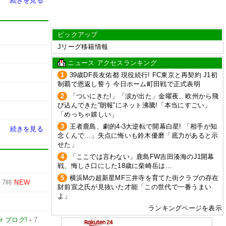
続きを見る
ピックアップ
Jリーグ移籍情報
ニュース アクセスランキング
1
39歳DF長友佑都 現役続行! FC東京と再契約 J1初
制覇で恩返し誓う 今日ホーム町田戦で正式表明
2
「ついにきた!」「涙が出た」金曜夜、欧州から飛
び込んできた“朗報”にネット沸騰!「本当にすごい」
「めっちゃ嬉しい」
3
王者鹿島、劇的4-3大逆転で開幕白星! 「相手が知
続きを見る
念くんで…」失点に悔いも鈴木優磨「底力があると示
せた」
4
「ここでは言わない」鹿島FW吉田湊海のJ1開幕
戦、悔しさ口にした18歳に柴崎岳は…
5
横浜Mの超新星MF三井寺を育てた街クラブの存在
-
7時
NEW
財前宣之氏が見抜いた才能「この世代で一番うまい
よ」
ランキングページを表示
er ブログ!
-
7