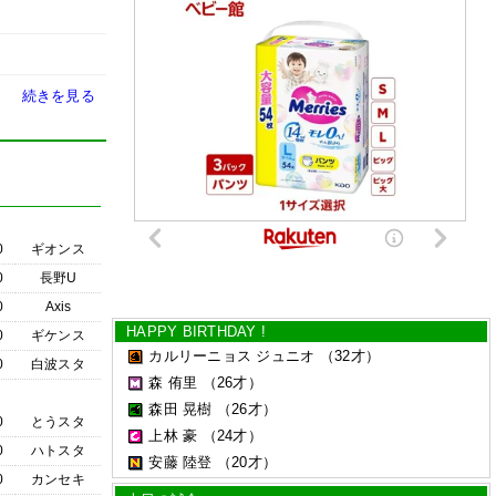
続きを見る
0
ギオンス
0
長野U
0
Axis
HAPPY BIRTHDAY !
0
ギケンス
カルリーニョス ジュニオ
（32才）
0
白波スタ
森 侑里
（26才）
森田 晃樹
（26才）
0
とうスタ
上林 豪
（24才）
0
ハトスタ
安藤 陸登
（20才）
0
カンセキ