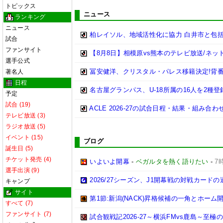
トピックス
ニュース
ランキング
ニュース
柏レイソル、地域活性化に協力 白井市と包括
試合
ファンサイト
【8月8日】相模原vs熊本のテレビ放送/ネッ
選手公式
冨安健洋、クリスタル・パレス移籍決定!背
著名人
日程
名古屋グランパス、U-18所属の16人を2種登
予定
試合 (19)
ACLE 2026-27の試合日程・結果・組み合わ
テレビ放送 (3)
ラジオ放送 (5)
イベント (15)
ブログ
誕生日 (5)
チケット発売 (4)
いよいよ開幕
-
ベガルタを熱く語りたい
-
7
選手出演 (9)
2026/27シーズン、J1開幕戦の対戦カー
キャンプ
サイト
第1節:新潟(NACK)昇格候補の一角とホーム開
すべて (7)
ファンサイト (7)
試合観戦記2026-27～横浜FMvs鹿島～至