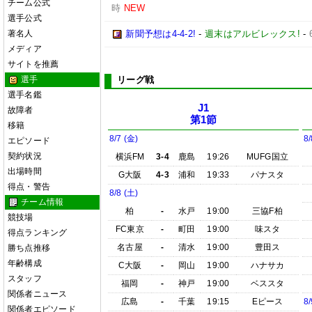
チーム公式
時
NEW
選手公式
著名人
新聞予想は4-4-2!
-
週末はアルビレックス!
-
メディア
サイトを推薦
選手
リーグ戦
選手名鑑
J1
故障者
第1節
移籍
8/7 (金)
8/
エピソード
契約状況
横浜FM
3-4
鹿島
19:26
MUFG国立
出場時間
G大阪
4-3
浦和
19:33
パナスタ
得点・警告
8/8 (土)
チーム情報
柏
-
水戸
19:00
三協F柏
競技場
FC東京
-
町田
19:00
味スタ
得点ランキング
名古屋
-
清水
19:00
豊田ス
勝ち点推移
年齢構成
C大阪
-
岡山
19:00
ハナサカ
スタッフ
福岡
-
神戸
19:00
ベススタ
関係者ニュース
広島
-
千葉
19:15
Eピース
8/
関係者エピソード