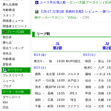
ユース卒出場人数
-
ガンバ大阪データランド(GAMBA 
勝ち点推移
年齢構成
【26-27.J1第1節 長崎対京都】レビュー:～
スタッフ
崎サッカーマガジン「ViSta」
-
13時
関係者ニュース
関係者エピソード
Jリーグ記録
リーグ戦
順位表
勝ち点
J1
J2
第2節
第2
得点ランキング
得失点
8/14 (金)
8/15 (土)
年齢構成
東京V
-
柏
19:00
MUFG国立
秋田
-
富山
18
星取表
8/15 (土)
栃木C
-
八戸
18
キーワード
鹿島
-
名古屋
18:00
メルスタ
藤枝
-
いわき
18
プレスリリース
水戸
-
G大阪
18:00
水戸信ス
仙台
-
大分
19
ニュース
ブログ
清水
-
横浜FM
18:30
アイスタ
湘南
-
山形
19
データ・その他
岡山
-
長崎
18:55
JFEス
甲府
-
宮崎
19
ダウンロード
浦和
-
広島
19:00
埼玉
新潟
-
札幌
19
toto
千葉
-
町田
19:00
フクアリ
今治
-
大宮
19
試合