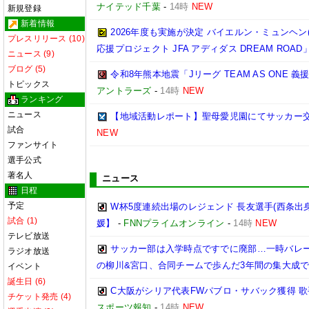
ナイテッド千葉
-
14時
NEW
新規登録
新着情報
2026年度も実施が決定 バイエルン・ミュンヘン
プレスリリース (10)
応援プロジェクト JFA アディダス DREAM ROAD
ニュース (9)
ブログ (5)
令和8年熊本地震「Jリーグ TEAM AS ONE
トピックス
アントラーズ
-
14時
NEW
ランキング
ニュース
【地域活動レポート】聖母愛児園にてサッカー
試合
NEW
ファンサイト
選手公式
著名人
ニュース
日程
予定
W杯5度連続出場のレジェンド 長友選手(西条出
試合 (1)
媛】
-
FNNプライムオンライン
-
14時
NEW
テレビ放送
サッカー部は入学時点ですでに廃部…一時バレ
ラジオ放送
の柳川&宮口、合同チームで歩んだ3年間の集大成
イベント
誕生日 (6)
C大阪がシリア代表FWパブロ・サバック獲得 
チケット発売 (4)
スポーツ報知
-
14時
NEW