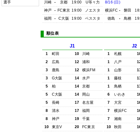
選手
川崎
-
京都
19:00
U等々力
8/16 (日)
神戸
-
FC東京
19:00
ノエスタ
横浜FC
-
磐田
18
福岡
-
C大阪
19:00
ベススタ
徳島
-
鳥栖
19
順位表
J1
J2
1
町田
10
川崎
1
札幌
1
2
広島
12
浦和
1
八戸
1
3
鹿島
12
横浜FM
1
山形
1
3
G大阪
14
水戸
1
藤枝
1
5
柏
14
京都
1
鳥栖
1
5
C大阪
14
岡山
6
いわき
1
5
長崎
17
名古屋
7
大宮
1
8
清水
17
福岡
7
横浜FC
1
8
神戸
19
千葉
7
湘南
1
10
東京V
20
FC東京
10
秋田
1