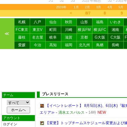
J1
J2
J3
J1百年構想
J2・J3百
2026年
1月
2月
3月
4月
5月
＜
8/7
8
9
札幌
八戸
仙台
秋田
山形
福島
いわき
FC東京
東京V
町田
川崎
横浜FM
横浜FC
湘南
≪
藤枝
名古屋
岐阜
滋賀
京都
G大阪
C大阪
愛媛
今治
高知
福岡
北九州
鳥栖
長崎
プレスリリース
チーム
【イベントレポート】 8月5日(水)、6日(木)
エリア≫
-
清水エスパルス
-
14時
NEW
アカウント
【変更】トップチームスケジュール変更および練習
ログイン