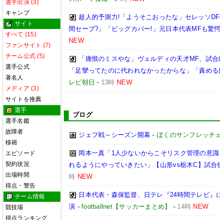
選手出演 (3)
キャンプ
超人的予測力!「ようそこおったな」セレッソDF
サイト
間セーブ?」「ビッグカバー!」元日本代表MFも驚
すべて (15)
NEW
ファンサイト (7)
チーム公式 (5)
「痛恨のミスやな」ヴェルディの天才MF、試
選手公式
「足攣ってたのに代われなかったからな」「責める
著名人
レビ朝日
-
13時
NEW
メディア (3)
サイトを推薦
選手
ブログ
選手名鑑
故障者
ジェフ戦～シーズン開幕
-
ぼくのサンフレッチ
移籍
岡本一真「1人少ないからこそリスク管理の意識
エピソード
契約状況
れるようにやっていきたい」【山形vs栃木C】試合
出場時間
時
NEW
得点・警告
日本代表・森保監督、日テレ『24時間テレビ』
チーム情報
演
-
footballnet【サッカーまとめ】
-
14時
NEW
競技場
得点ランキング