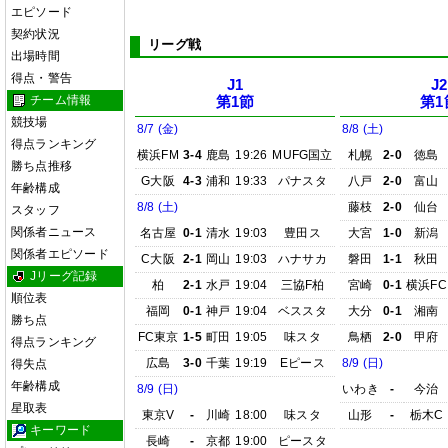
エピソード
契約状況
リーグ戦
出場時間
得点・警告
J1
J2
チーム情報
第1節
第1
競技場
8/7 (金)
8/8 (土)
得点ランキング
横浜FM
3-4
鹿島
19:26
MUFG国立
札幌
2-0
徳島
勝ち点推移
G大阪
4-3
浦和
19:33
パナスタ
八戸
2-0
富山
年齢構成
8/8 (土)
藤枝
2-0
仙台
スタッフ
関係者ニュース
名古屋
0-1
清水
19:03
豊田ス
大宮
1-0
新潟
関係者エピソード
C大阪
2-1
岡山
19:03
ハナサカ
磐田
1-1
秋田
Jリーグ記録
柏
2-1
水戸
19:04
三協F柏
宮崎
0-1
横浜FC
順位表
福岡
0-1
神戸
19:04
ベススタ
大分
0-1
湘南
勝ち点
FC東京
1-5
町田
19:05
味スタ
鳥栖
2-0
甲府
得点ランキング
広島
3-0
千葉
19:19
Eピース
8/9 (日)
得失点
年齢構成
8/9 (日)
いわき
-
今治
星取表
東京V
-
川崎
18:00
味スタ
山形
-
栃木C
キーワード
長崎
-
京都
19:00
ピースタ