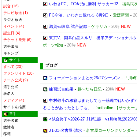
いわきFC、FC今治に勝利 サッカーJ2
-
福島民
試合 (16)
テレビ放送 (1)
FC今治、いわきに敗れる 8月9日
-
愛媛新聞
-
2
ラジオ放送
イベント (4)
滋賀vs岐阜 試合記録
-
ゲキサカ
-
20時
NEW
誕生日 (4)
東京V、開幕白星スルリ…後半アディショナルタ
チケット発売 (6)
ポーツ報知
-
20時
NEW
選手出演
キャンプ
サイト
ブログ
すべて (23)
ファンサイト (10)
フォーメーションまとめ26/27シーズン
-
「川崎
チーム公式 (9)
選手公式
練習試合結果
-
超へだら日記
-
20時
NEW
著名人
メディア (4)
中村敬斗の移籍はまたしても一筋縄ではいかず
サイトを推薦
ることがあったとしても」
-
footballnet【サッ
選手
<試合終了>2026-27 J1第1節・vs川崎戦(2026/08/
選手名鑑
故障者
J1-01-名古屋-清水
-
名古屋ローリングサンダー
移籍