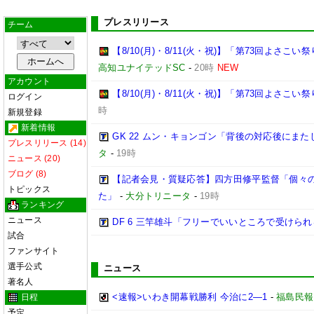
プレスリリース
チーム
【8/10(月)・8/11(火・祝)】「第73回よさ
高知ユナイテッドSC
-
20時
NEW
アカウント
【8/10(月)・8/11(火・祝)】「第73回よさこ
ログイン
時
新規登録
新着情報
GK 22 ムン・キョンゴン「背後の対応後にま
プレスリリース (14)
タ
-
19時
ニュース (20)
ブログ (8)
【記者会見・質疑応答】四方田修平監督「個々
トピックス
た」
-
大分トリニータ
-
19時
ランキング
ニュース
DF 6 三竿雄斗「フリーでいいところで受けら
試合
ファンサイト
選手公式
ニュース
著名人
<速報>いわき開幕戦勝利 今治に2―1
-
福島民報
日程
予定