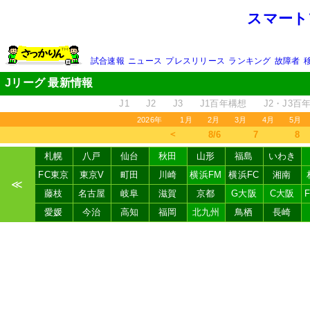
スマート
試合速報
ニュース
プレスリリース
ランキング
故障者
Jリーグ 最新情報
J1
J2
J3
J1百年構想
J2・J3百
2026年
1月
2月
3月
4月
5月
＜
8/6
7
8
札幌
八戸
仙台
秋田
山形
福島
いわき
FC東京
東京V
町田
川崎
横浜FM
横浜FC
湘南
≪
藤枝
名古屋
岐阜
滋賀
京都
G大阪
C大阪
愛媛
今治
高知
福岡
北九州
鳥栖
長崎