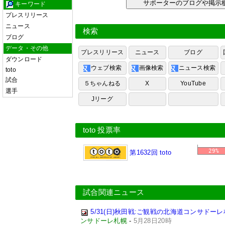
サポーターのブログや掲
キーワード
プレスリリース
ニュース
検索
ブログ
データ・その他
プレスリリース
ニュース
ブログ
ダウンロード
ウェブ検索
画像検索
ニュース検索
toto
試合
５ちゃんねる
X
YouTube
選手
Jリーグ
toto 投票率
29%
第1632回 toto
試合関連ニュース
5/31(日)秋田戦:ご観戦の北海道コンサド
ンサドーレ札幌
-
5月28日20時