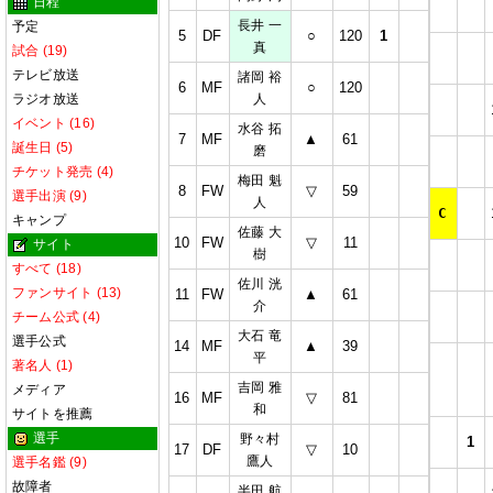
日程
長井 一
予定
5
DF
○
120
1
真
試合 (19)
テレビ放送
諸岡 裕
6
MF
○
120
ラジオ放送
人
イベント (16)
水谷 拓
7
MF
▲
61
誕生日 (5)
磨
チケット発売 (4)
梅田 魁
8
FW
▽
59
選手出演 (9)
人
C
キャンプ
佐藤 大
10
FW
▽
11
サイト
樹
すべて (18)
佐川 洸
ファンサイト (13)
11
FW
▲
61
介
チーム公式 (4)
大石 竜
選手公式
14
MF
▲
39
平
著名人 (1)
吉岡 雅
メディア
16
MF
▽
81
和
サイトを推薦
選手
野々村
1
17
DF
▽
10
鷹人
選手名鑑 (9)
故障者
半田 航