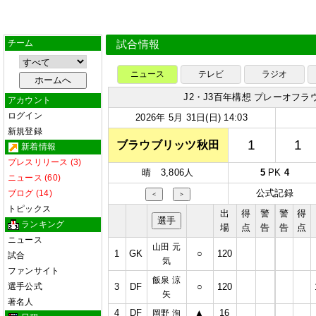
チーム
試合情報
ニュース
テレビ
ラジオ
J2・J3百年構想 プレーオフラ
アカウント
ログイン
2026年 5月 31日(日) 14:03
新規登録
1
1
ブラウブリッツ秋田
新着情報
プレスリリース (3)
晴 3,806人
5
PK
4
ニュース (60)
公式記録
ブログ (14)
＜
＞
トピックス
出
得
警
警
得
選手
ランキング
場
点
告
告
点
ニュース
山田 元
1
GK
○
120
試合
気
ファンサイト
飯泉 涼
選手公式
3
DF
○
120
矢
著名人
4
DF
▲
16
岡野 洵