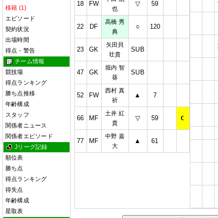
18
FW
▽
59
移籍 (1)
也
エピソード
高橋 秀
22
DF
○
120
契約状況
典
出場時間
矢田貝
23
GK
SUB
得点・警告
壮貴
チーム情報
堀内 智
競技場
47
GK
SUB
葵
得点ランキング
西村 真
勝ち点推移
52
FW
▲
7
祈
年齢構成
土井 紅
スタッフ
66
MF
▽
59
C
貴
関係者ニュース
関係者エピソード
中野 嘉
77
MF
▲
61
大
Jリーグ記録
順位表
勝ち点
得点ランキング
得失点
年齢構成
星取表