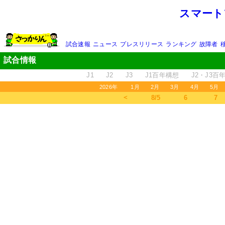
スマート
試合速報
ニュース
プレスリリース
ランキング
故障者
試合情報
J1
J2
J3
J1百年構想
J2・J3百
2026年
1月
2月
3月
4月
5月
＜
8/5
6
7