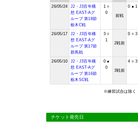
26/05/24
J2・J3百年構
1 ○
0 ● 1
想 EAST-Aグ
0
前戦
ループ 第18節
栃木C戦
26/05/17
J2・J3百年構
3 ○
0 ○ 3
想 EAST-Aグ
1
2戦前
ループ 第17節
群馬戦
26/05/10
J2・J3百年構
0 ●
4 ○ 3
想 EAST-Aグ
0
3戦前
ループ 第16節
栃木SC戦
※練習試合は除く
チケット発売日