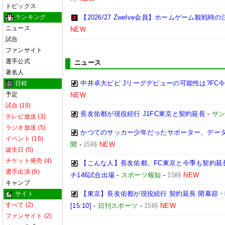
トピックス
ランキング
【2026/27 Zwelve会員】ホームゲーム観戦
ニュース
NEW
試合
ファンサイト
選手公式
ニュース
著名人
中井卓大ピピ Jリーグデビューの可能性は?FC
日程
予定
NEW
試合 (19)
長友佑都が現役続行 J1FC東京と契約延長
-
サ
テレビ放送 (3)
ラジオ放送 (5)
かつてのサッカー少年だったサポーター、データ
イベント (16)
聞
-
15時
NEW
誕生日 (5)
チケット発売 (4)
【こんな人】長友佑都、FC東京と今季も契約延
選手出演 (9)
チ146試合出場
-
スポーツ報知
-
15時
NEW
キャンプ
【東京】長友佑都が現役続行 契約延長 開幕節
サイト
すべて (2)
[15:10]
-
日刊スポーツ
-
15時
NEW
ファンサイト (2)