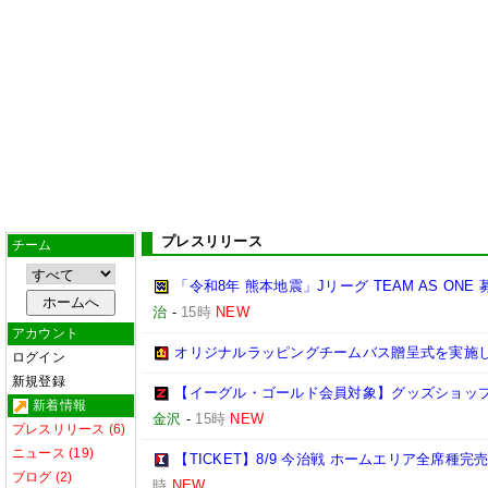
プレスリリース
チーム
「令和8年 熊本地震」Jリーグ TEAM AS ON
治
-
15時
NEW
アカウント
オリジナルラッピングチームバス贈呈式を実施
ログイン
新規登録
【イーグル・ゴールド会員対象】グッズショップ
新着情報
金沢
-
15時
NEW
プレスリリース (6)
ニュース (19)
【TICKET】8/9 今治戦 ホームエリア全席種
ブログ (2)
時
NEW