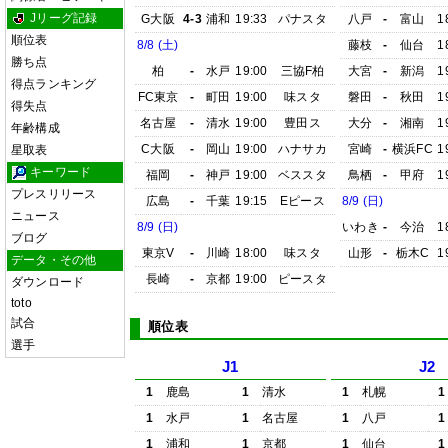
Jリーグ記録
G大阪
4-3
浦和
19:33
パナスタ
八戸
-
富山
1
順位表
8/8 (土)
藤枝
-
仙台
1
勝ち点
柏
-
水戸
19:00
三協F柏
大宮
-
新潟
1
得点ランキング
FC東京
-
町田
19:00
味スタ
磐田
-
秋田
1
得失点
名古屋
-
清水
19:00
豊田ス
大分
-
湘南
1
年齢構成
C大阪
-
岡山
19:00
ハナサカ
宮崎
-
横浜FC
1
星取表
キーワード
福岡
-
神戸
19:00
ベススタ
鳥栖
-
甲府
1
プレスリリース
広島
-
千葉
19:15
Eピース
8/9 (日)
ニュース
8/9 (日)
いわき
-
今治
1
ブログ
東京V
-
川崎
18:00
味スタ
山形
-
栃木C
1
データ・その他
長崎
-
京都
19:00
ピースタ
ダウンロード
toto
試合
順位表
選手
J1
J2
1
鹿島
1
清水
1
札幌
1
1
水戸
1
名古屋
1
八戸
1
1
浦和
1
京都
1
仙台
1