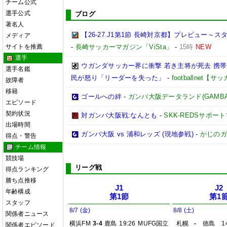
チーム公式
選手公式
ブログ
著名人
【26-27.J1第1節 長崎対京都】プレビュー
メディア
サイトを推薦
-
長崎サッカーマガジン「ViSta」
-
15時
NEW
選手
ウガンダサッカー界に衝撃 若き主将が死去 携
選手名鑑
民が怒り「リーダーを失った」
-
footballnet【
故障者
移籍
ゴールへの絆
-
ガンバ大阪データランド(GAMBA OS
エピソード
契約状況
対ガンバ大阪戦:なんとも
-
SKK-REDSサポー
出場時間
ガンバ大阪 vs 浦和レッズ (現地参戦)
-
かじのガ
得点・警告
チーム情報
競技場
リーグ戦
得点ランキング
勝ち点推移
J1
J2
年齢構成
第1節
第1
スタッフ
8/7 (金)
8/8 (土)
関係者ニュース
横浜FM
3-4
鹿島
19:26
MUFG国立
札幌
-
徳島
1
関係者エピソード