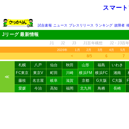
スマート
試合速報
ニュース
プレスリリース
ランキング
故障者
Jリーグ 最新情報
J1
J2
J3
J1百年構想
J2・J3百
2026年
1月
2月
3月
4月
5月
＜
8/5
6
7
札幌
八戸
仙台
秋田
山形
福島
いわき
FC東京
東京V
町田
川崎
横浜FM
横浜FC
湘南
≪
藤枝
名古屋
岐阜
滋賀
京都
G大阪
C大阪
愛媛
今治
高知
福岡
北九州
鳥栖
長崎