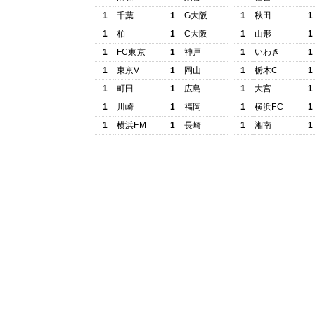
1
千葉
1
G大阪
1
秋田
1
1
柏
1
C大阪
1
山形
1
1
FC東京
1
神戸
1
いわき
1
1
東京V
1
岡山
1
栃木C
1
1
町田
1
広島
1
大宮
1
1
川崎
1
福岡
1
横浜FC
1
1
横浜FM
1
長崎
1
湘南
1